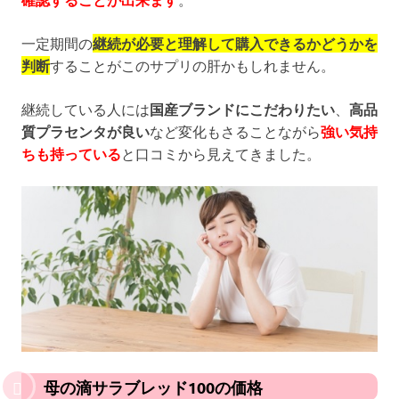
一定期間の
継続が必要と理解して購入できるかどうかを
判断
することがこのサプリの肝かもしれません。
継続している人には
国産ブランドにこだわりたい
、
高品
質プラセンタが良い
など変化もさることながら
強い気持
ちも持っている
と口コミから見えてきました。
母の滴サラブレッド100の価格