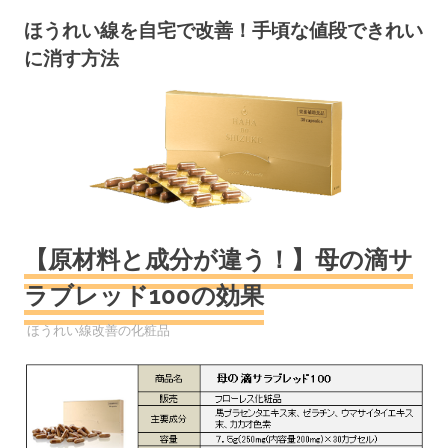
コ
ほうれい線を自宅で改善！手頃な値段できれい
ン
に消す方法
テ
ン
ツ
へ
ス
キ
ッ
プ
【原材料と成分が違う！】母の滴サ
ラブレッド100の効果
2019年5月8日
YYYPRO
ほうれい線改善の化粧品