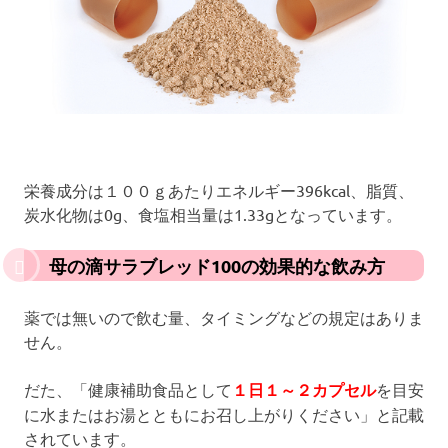
栄養成分は１００ｇあたりエネルギー396kcal、脂質、
炭水化物は0g、食塩相当量は1.33gとなっています。
母の滴サラブレッド100の効果的な飲み方
薬では無いので飲む量、タイミングなどの規定はありま
せん。
だた、「健康補助食品として
１日１～２カプセル
を目安
に水またはお湯とともにお召し上がりください」と記載
されています。