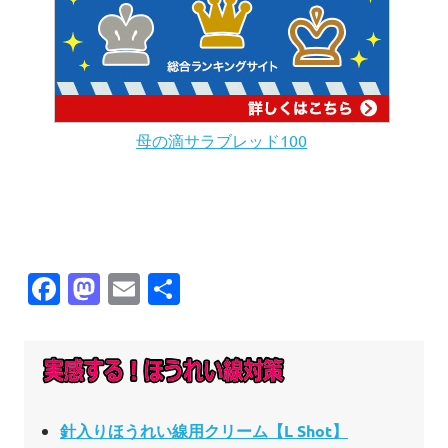
母の滴サラブレッド100
Facebook
Mastodon
Email
共
有
針入りほうれい線用クリーム【L Shot】