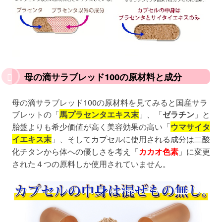
母の滴サラブレッド100の原材料と成分
母の滴サラブレッド100の原材料を見てみると国産サラ
ブレットの「
馬プラセンタエキス末
」、「
ゼラチン
」と
胎盤よりも希少価値が高く美容効果の高い「
ウマサイタ
イエキス末
」、そしてカプセルに使用される成分は二酸
化チタンから体への優しさを考え「
カカオ色素
」に変更
された４つの原料しか使用されていません。