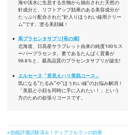
海や淡水に生息する生物から抽出された天然の
針成分と、リフトアップ効果のある美容成分が
たっぷり配合された“針入りほうれい線用クリー
ム”です。塗る美顔鍼！
馬プラセンタサプリ[母の滴]
北海道、日高産サラブレット由来の純度100％ス
ーパープラセンタ。要であるたんぱく質量が
98.8％と、最高品質のプラセンタサプリが誕生!
エルセーヌ「若見えハリ美肌コース」
気になる"たるみ"や"ほうれい線"のお悩み解消！
「美肌と小顔を同時に手に入れたい！」という
方のための欲張りコースです。
投
前
効能評価試験済み！ディアフルランの効果