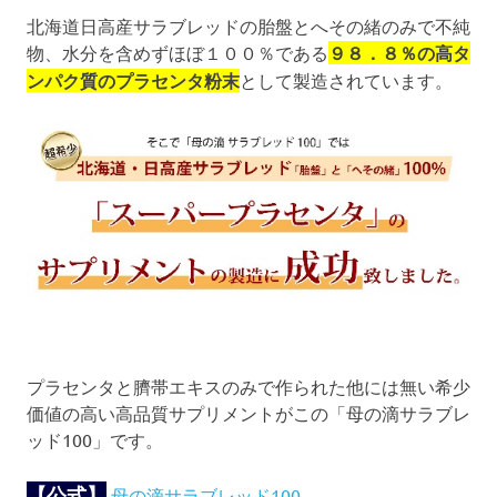
北海道日高産サラブレッドの胎盤とへその緒のみで不純
物、水分を含めずほぼ１００％である
９８．８％の高タ
ンパク質のプラセンタ粉末
として製造されています。
プラセンタと臍帯エキスのみで作られた他には無い希少
価値の高い高品質サプリメントがこの「母の滴サラブレ
ッド100」です。
【公式】
母の滴サラブレッド100