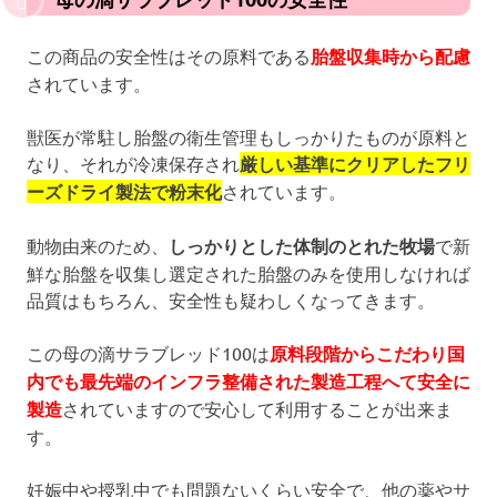
この商品の安全性はその原料である
胎盤収集時から配慮
されています。
獣医が常駐し胎盤の衛生管理もしっかりたものが原料と
なり、それが冷凍保存され
厳しい基準にクリアしたフリ
ーズドライ製法で粉末化
されています。
動物由来のため、
しっかりとした体制のとれた牧場
で新
鮮な胎盤を収集し選定された胎盤のみを使用しなければ
品質はもちろん、安全性も疑わしくなってきます。
この母の滴サラブレッド100は
原料段階からこだわり国
内でも最先端のインフラ整備された製造工程へて安全に
製造
されていますので安心して利用することが出来ま
す。
妊娠中や授乳中でも問題ないくらい安全で、他の薬やサ