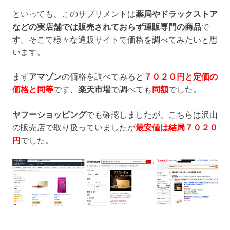
といっても、このサプリメントは
薬局やドラックストア
などの実店舗では販売されておらず通販専門の商品
で
す。そこで様々な通販サイトで価格を調べてみたいと思
います。
まず
アマゾン
の価格を調べてみると
７０２０円と定価の
価格と同等
です、
楽天市場
で調べても
同額
でした。
ヤフーショッピング
でも確認しましたが、こちらは沢山
の販売店で取り扱っていましたが
最安値は結局７０２０
円
でした。