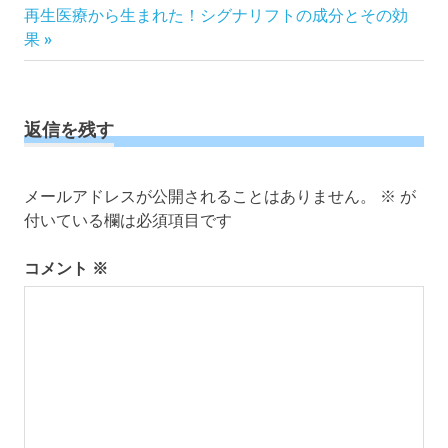
次
の
再生医療から生まれた！シグナリフトの成分とその効
稿
の
記
果
ナ
記
事:
ビ
事:
ゲ
ー
返信を残す
シ
ョ
メールアドレスが公開されることはありません。
※
が
ン
付いている欄は必須項目です
コメント
※