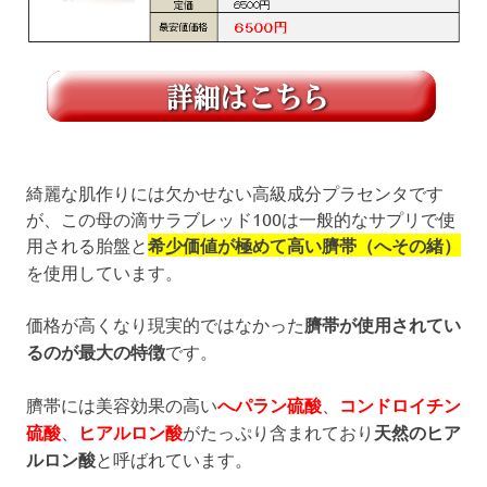
綺麗な肌作りには欠かせない高級成分プラセンタです
が、この母の滴サラブレッド100は一般的なサプリで使
用される胎盤と
希少価値が極めて高い臍帯（へその緒）
を使用しています。
価格が高くなり現実的ではなかった
臍帯が使用されてい
るのが最大の特徴
です。
臍帯には美容効果の高い
へパラン硫酸
、
コンドロイチン
硫酸
、
ヒアルロン酸
がたっぷり含まれており
天然のヒア
ルロン酸
と呼ばれています。