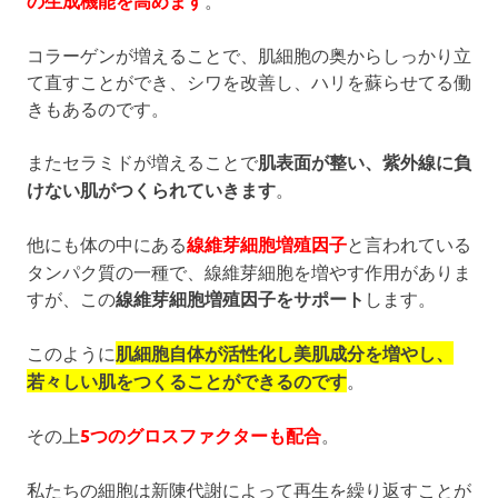
の生成機能を高めます
。
コラーゲンが増えることで、肌細胞の奥からしっかり立
て直すことができ、シワを改善し、ハリを蘇らせてる働
きもあるのです。
またセラミドが増えることで
肌表面が整い、紫外線に負
けない肌がつくられていきます
。
他にも体の中にある
線維芽細胞増殖因子
と言われている
タンパク質の一種で、線維芽細胞を増やす作用がありま
すが、この
線維芽細胞増殖因子をサポート
します。
このように
肌細胞自体が活性化し美肌成分を増やし、
若々しい肌をつくることができるのです
。
その上
5つのグロスファクターも配合
。
私たちの細胞は新陳代謝によって再生を繰り返すことが