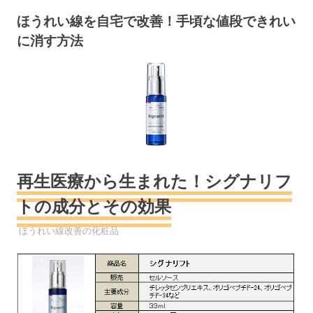
コ
ほうれい線を自宅で改善！手頃な値段できれい
ン
に消す方法
テ
ン
ツ
へ
ス
キ
ッ
プ
再生医療から生まれた！シグナリフ
トの成分とその効果
2019年5月8日
YYYPRO
ほうれい線改善の化粧品