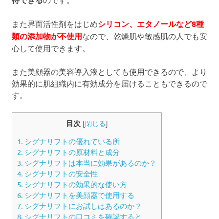
また界面活性剤をはじめ
シリコン、エタノールなど8種
類の添加物が不使用
なので、乾燥肌や敏感肌の人でも安
心して使用できます。
また美顔器の美容導入液としても使用できるので、より
効果的に肌組織内に有効成分を届けることもできるので
す。
目次
[
閉じる
]
1.
シグナリフトの優れている所
2.
シグナリフトの原材料と成分
3.
シグナリフトは本当に効果があるのか？
4.
シグナリフトの安全性
5.
シグナリフトの効果的な使い方
6.
シグナリフトを美顔器で使用する
7.
シグナリフトにお試しはあるのか？
8.
シグナリフトの口コミを確認すると