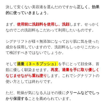
決して安くない美容液を選んだのですから
正しく、効果
的に使っていきましょう
。
まず、
使用前に洗顔料を使用し、洗顔
します。せっかく
なのでこの洗顔料もこだわって利用したいものです。
シグナリフトが様々無添加になっており肌に気を使った
成分を採用していますので、洗顔料もしっかりこだわっ
て検討すべきではないでしょうか。
そして
適量（３～５プッシュ）
を手にとって顔全体、首
筋に優しく馴染ませます。
再度、適量を手に取り優しく
なじませながら重ね塗り
します。これでシグナリフトの
使い方としては終わりです。
ただ、乾燥が気になる人はその後に
クリームなどでしっ
かり保湿する
ことを薦められています。