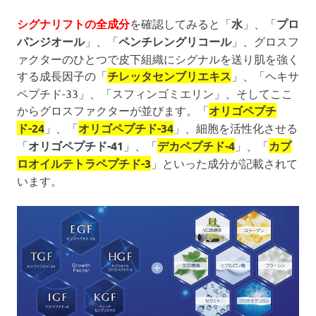
シグナリフトの全成分
を確認してみると「
水
」、「
プロ
パンジオール
」、「
ペンチレングリコール
」、グロスフ
ァクターのひとつで皮下組織にシグナルを送り肌を強く
する成長因子の「
チレッタセンブリエキス
」、「ヘキサ
ペプチド-33」、「スフィンゴミエリン」、そしてここ
からグロスファクターが並びます。「
オリゴペプチ
ド-24
」、「
オリゴペプチド-34
」、細胞を活性化させる
「
オリゴペプチド-41
」、「
デカペプチド-4
」、「
カプ
ロオイルテトラペプチド-3
」といった成分が記載されて
います。