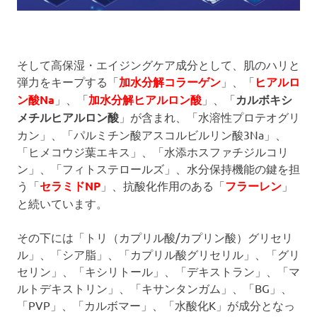
そして高保湿・エイジングケア成分として、肌のハリと
弾力をキープする「
加水分解コラーゲン
」、「
ヒアルロ
ン酸Na
」、「
加水分解ヒアルロン酸
」、「
カルボキシ
メチルヒアルロン酸
」が含まれ、「水溶性プロテオグリ
カン」、「パルミチン酸アスコルビルリン酸3Na」、
「ヒメコウジ葉エキス」、「水添ホスファチジルコリ
ン」、「フィトステロールズ」、水分保持機能の鍵を担
う「
セラミドNP
」、抗酸化作用のある「
フラーレン
」
と続いています。
その下には「トリ（カプリル酸/カプリン酸）グリセリ
ル」、「シア脂」、「カプリル酸グリセリル」、「グリ
セリン」、「キシリトール」、「デキストラン」、「マ
ルトデキストリン」、「キサンタンガム」、「BG」、
「PVP」、「カルボマー」、「水酸化K」が成分となっ