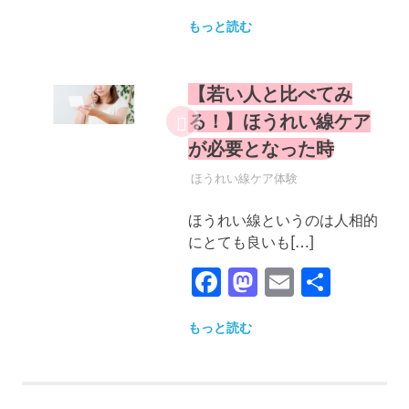
有
もっと読む
【若い人と比べてみ
る！】ほうれい線ケア
が必要となった時
2019年5月8日
YYYPRO
ほうれい線ケア体験
ほうれい線というのは人相的
にとても良いも[…]
Facebook
Mastodon
Email
共
有
もっと読む