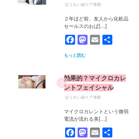
2019年5月8日
YYYPRO
ほうれい線ケア体験
２年ほど前、友人から化粧品
セールスのおば[…]
Facebook
Mastodon
Email
共
有
もっと読む
効果的？マイクロカレ
ントフェイシャル
2019年5月8日
YYYPRO
ほうれい線ケア体験
マイクロカレントという微弱
電流が流れる美[…]
Facebook
Mastodon
Email
共