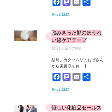
Facebook
Mastodon
Email
共
有
もっと読む
弛みきった顔のほうれ
い線ケアテープ
2019年5月8日
YYYPRO
ほうれい線ケア体験
結局、カタツムリのおばさん
から美容液を買[…]
Facebook
Mastodon
Email
共
有
もっと読む
怪しい化粧品セールス