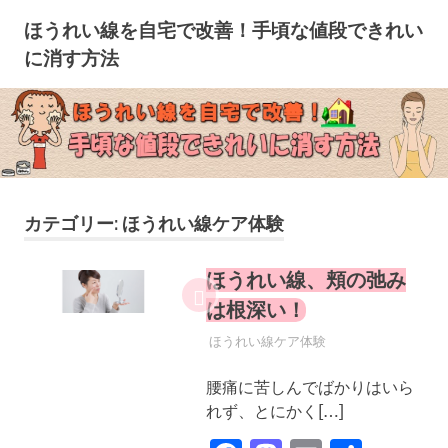
コ
ほうれい線を自宅で改善！手頃な値段できれい
ン
に消す方法
テ
ン
ツ
へ
ス
キ
ッ
カテゴリー:
ほうれい線ケア体験
プ
ほうれい線、頬の弛み
は根深い！
2019年5月8日
YYYPRO
ほうれい線ケア体験
腰痛に苦しんでばかりはいら
れず、とにかく[…]